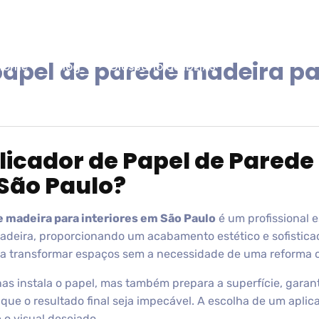
papel de parede madeira par
Home
Blog
Glossário de IDEIAS
licador de Papel de Parede
 São Paulo?
e madeira para interiores em São Paulo
é um profissional e
deira, proporcionando um acabamento estético e sofisticad
eja transformar espaços sem a necessidade de uma reforma 
as instala o papel, mas também prepara a superfície, garant
ue o resultado final seja impecável. A escolha de um aplica
 o visual desejado.