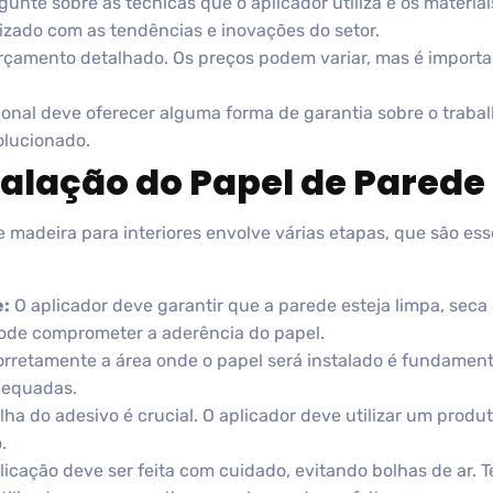
gunte sobre as técnicas que o aplicador utiliza e os mater
lizado com as tendências e inovações do setor.
rçamento detalhado. Os preços podem variar, mas é important
onal deve oferecer alguma forma de garantia sobre o traba
olucionado.
talação do Papel de Parede
 madeira para interiores envolve várias etapas, que são ess
e:
O aplicador deve garantir que a parede esteja limpa, seca 
pode comprometer a aderência do papel.
rretamente a área onde o papel será instalado é fundamenta
dequadas.
ha do adesivo é crucial. O aplicador deve utilizar um produ
.
icação deve ser feita com cuidado, evitando bolhas de ar. T