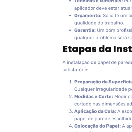
Técnicas e Materiais:
Per
aplicador deve estar atua
Orçamento:
Solicite um o
qualidade do trabalho.
Garantia:
Um bom profissi
qualquer problema será s
Etapas da Ins
A instalação de papel de parede
satisfatório:
Preparação da Superfíci
Qualquer irregularidade 
Medidas e Corte:
Medir co
cortado nas dimensões a
Aplicação da Cola:
A escol
papel de parede escolhido
Colocação do Papel:
A apl