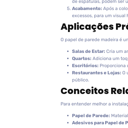
de espátulas, podem ser u
Acabamento:
Após a colo
excessos, para um visual
Aplicações Pr
O papel de parede madeira é um
Salas de Estar:
Cria um am
Quartos:
Adiciona um toqu
Escritórios:
Proporciona u
Restaurantes e Lojas:
O u
público.
Conceitos Re
Para entender melhor a instala
Papel de Parede:
Material
Adesivos para Papel de 