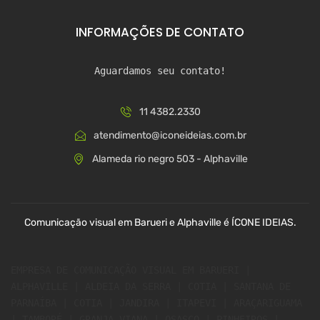
INFORMAÇÕES DE CONTATO
Aguardamos seu contato!
11 4382.2330
atendimento@iconeideias.com.br
Alameda rio negro 503 - Alphaville
Comunicação visual em Barueri e Alphaville é ÍCONE IDEIAS.
EMPRESA DE COMUNICAÇÃO VISUAL EM BARUERI | 
ALPHAVILLE | ALDEIA DA SERRA | COTIA | SANTANA DE 
PARNAÍBA | COTIA | JANDIRA | ITAPEVI | ARAÇARIGUAMA 
| TAMBORÉ | GRANJA VIANA | OSASCO | PINHEIROS | 