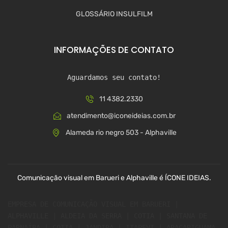
GLOSSÁRIO INSULFILM
INFORMAÇÕES DE CONTATO
Aguardamos seu contato!
11 4382.2330
atendimento@iconeideias.com.br
Alameda rio negro 503 - Alphaville
Comunicação visual em Barueri e Alphaville é ÍCONE IDEIAS.
EMPRESA DE COMUNICAÇÃO VISUAL EM BARUERI | 
ALPHAVILLE | ALDEIA DA SERRA | COTIA | SANTANA DE 
PARNAÍBA | COTIA | JANDIRA | ITAPEVI | ARAÇARIGUAMA 