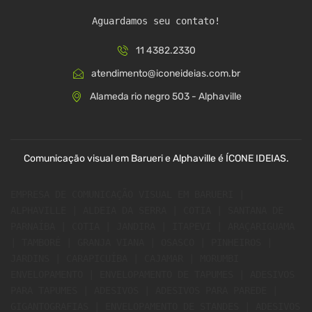
Aguardamos seu contato!
11 4382.2330
atendimento@iconeideias.com.br
Alameda rio negro 503 - Alphaville
Comunicação visual em Barueri e Alphaville é ÍCONE IDEIAS.
EMPRESA DE COMUNICAÇÃO VISUAL EM BARUERI | 
ALPHAVILLE | ALDEIA DA SERRA | COTIA | SANTANA DE 
PARNAÍBA | COTIA | JANDIRA | ITAPEVI | ARAÇARIGUAMA 
| TAMBORÉ | GRANJA VIANA | OSASCO | PINHEIROS | 
JARDINS | CARAPICUÍBA | CAJAMAR | MORUMBI 
ENVELOPAMENTO | ENVELOPAMENTO DE TAPUMES | ADESIVOS 
PARA TAPUMES | ADESIVOS | ADESIVOS PARA PAREDE | 
GIGANTOGRAFIAS | ENVELOPAMENTO DE STANDES | ADESIVOS 