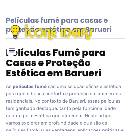
Películas fumê para casas e
proteção estética em Barueri
Películas Fumê para
Casas e Proteção
Glossário de IDEIAS
Estética em Barueri
As
películas fumê
são uma solução eficaz e estética
para quem busca conforto e proteção em ambientes
residenciais. No contexto de Barueri, essas películas
têm ganhado destaque, tanto pela funcionalidade
quanto pela estética que oferecem. Neste artigo,
vamos explorar em profundidade o que são as
películas fumê, suas vantagens, aplicações práticas e