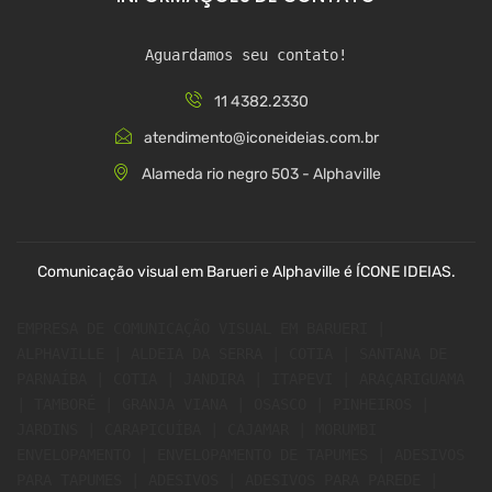
Aguardamos seu contato!
11 4382.2330
atendimento@iconeideias.com.br
Alameda rio negro 503 - Alphaville
Comunicação visual em Barueri e Alphaville é ÍCONE IDEIAS.
EMPRESA DE COMUNICAÇÃO VISUAL EM BARUERI | 
ALPHAVILLE | ALDEIA DA SERRA | COTIA | SANTANA DE 
PARNAÍBA | COTIA | JANDIRA | ITAPEVI | ARAÇARIGUAMA 
| TAMBORÉ | GRANJA VIANA | OSASCO | PINHEIROS | 
JARDINS | CARAPICUÍBA | CAJAMAR | MORUMBI 
ENVELOPAMENTO | ENVELOPAMENTO DE TAPUMES | ADESIVOS 
PARA TAPUMES | ADESIVOS | ADESIVOS PARA PAREDE | 