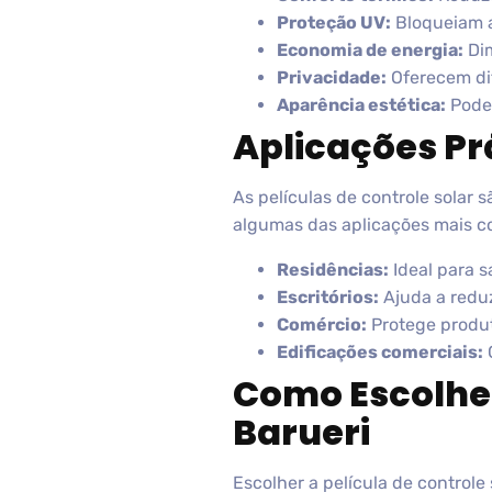
Proteção UV:
Bloqueiam a
Economia de energia:
Dim
Privacidade:
Oferecem dif
Aparência estética:
Podem
Aplicações Prá
As películas de controle solar
algumas das aplicações mais 
Residências:
Ideal para s
Escritórios:
Ajuda a reduz
Comércio:
Protege produt
Edificações comerciais:
C
Como Escolher
Barueri
Escolher a película de control