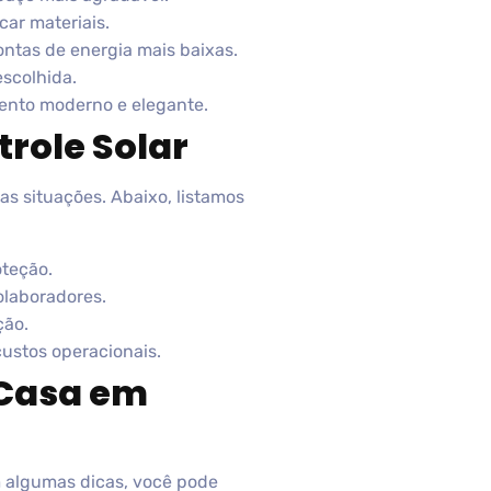
ar materiais.
ntas de energia mais baixas.
escolhida.
ento moderno e elegante.
trole Solar
as situações. Abaixo, listamos
oteção.
olaboradores.
ção.
custos operacionais.
 Casa em
m algumas dicas, você pode