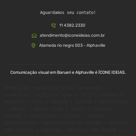
Aguardamos seu contato!
11 4382.2330
atendimento@iconeideias.com.br
Alameda rio negro 503 - Alphaville
Comunicação visual em Barueri e Alphaville é ÍCONE IDEIAS.
EMPRESA DE COMUNICAÇÃO VISUAL EM BARUERI | 
ALPHAVILLE | ALDEIA DA SERRA | COTIA | SANTANA DE 
PARNAÍBA | COTIA | JANDIRA | ITAPEVI | ARAÇARIGUAMA 
| TAMBORÉ | GRANJA VIANA | OSASCO | PINHEIROS | 
JARDINS | CARAPICUÍBA | CAJAMAR | MORUMBI 
ENVELOPAMENTO | ENVELOPAMENTO DE TAPUMES | ADESIVOS 
PARA TAPUMES | ADESIVOS | ADESIVOS PARA PAREDE | 