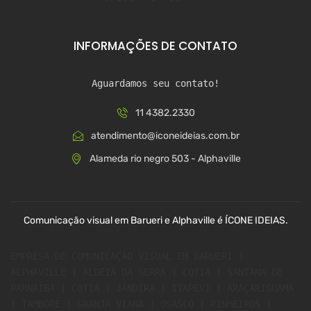
INFORMAÇÕES DE CONTATO
Aguardamos seu contato!
11 4382.2330
atendimento@iconeideias.com.br
Alameda rio negro 503 - Alphaville
Comunicação visual em Barueri e Alphaville é ÍCONE IDEIAS.
EMPRESA DE COMUNICAÇÃO VISUAL EM BARUERI | 
ALPHAVILLE | ALDEIA DA SERRA | COTIA | SANTANA DE 
PARNAÍBA | COTIA | JANDIRA | ITAPEVI | ARAÇARIGUAMA 
| TAMBORÉ | GRANJA VIANA | OSASCO | PINHEIROS | 