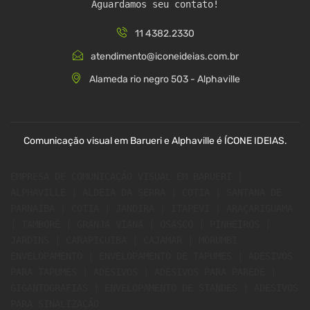
Aguardamos seu contato!
11 4382.2330
atendimento@iconeideias.com.br
Alameda rio negro 503 - Alphaville
Comunicação visual em Barueri e Alphaville é ÍCONE IDEIAS.
EMPRESA DE COMUNICAÇÃO VISUAL EM BARUERI | 
ALPHAVILLE | ALDEIA DA SERRA | COTIA | SANTANA DE 
PARNAÍBA | COTIA | JANDIRA | ITAPEVI | ARAÇARIGUAMA 
| TAMBORÉ | GRANJA VIANA | OSASCO | PINHEIROS | 
JARDINS | CARAPICUÍBA | CAJAMAR | MORUMBI 
ENVELOPAMENTO | ENVELOPAMENTO DE TAPUMES | ADESIVOS 
PARA TAPUMES | ADESIVOS | ADESIVOS PARA PAREDE | 
GIGANTOGRAFIAS | ENVELOPAMENTO DE STANDES | ADESIVOS 
PARA SINALIZAÇÃO 