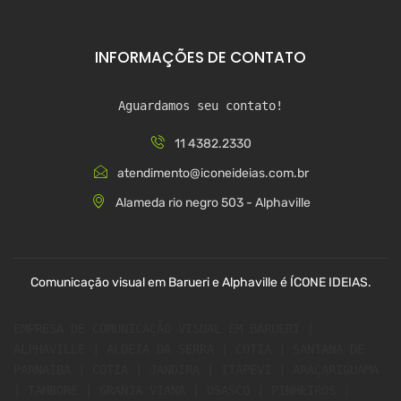
INFORMAÇÕES DE CONTATO
Aguardamos seu contato!
11 4382.2330
atendimento@iconeideias.com.br
Alameda rio negro 503 - Alphaville
Comunicação visual em Barueri e Alphaville é ÍCONE IDEIAS.
EMPRESA DE COMUNICAÇÃO VISUAL EM BARUERI | 
ALPHAVILLE | ALDEIA DA SERRA | COTIA | SANTANA DE 
PARNAÍBA | COTIA | JANDIRA | ITAPEVI | ARAÇARIGUAMA 
| TAMBORÉ | GRANJA VIANA | OSASCO | PINHEIROS | 