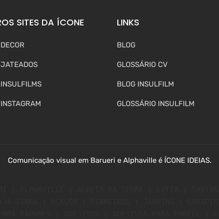
OS SITES DA ÍCONE
LINKS
 DECOR
BLOG
 JATEADOS
GLOSSÁRIO CV
 INSULFILMS
BLOG INSULFILM
 INSTAGRAM
GLOSSÁRIO INSULFILM
Comunicação visual em Barueri e Alphaville é ÍCONE IDEIAS.
RI | ALPHAVILLE | ALDEIA DA SERRA | COTIA | SANTAN
NJA VIANA | OSASCO | PINHEIROS | JARDINS | CARAPIC
PARA TAPUMES | ADESIVOS | ADESIVOS PARA PAREDE | G