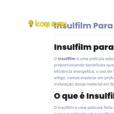
Insulfilm Par
Insulfilm par
O
insulfilm
é uma película ades
proporcionando benefícios que
eficiência energética, o uso d
artigo, vamos explorar em profu
instalação desse material em Ba
O que é Insulf
O insulfilm é uma película feita
para ser aplicado em superfície