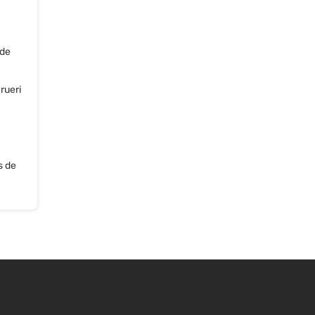
 de
rueri
s de