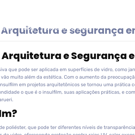
a Arquitetura e segurança e
Home
Blog
Glossário de IDEIAS
a Arquitetura e Segurança 
iva que pode ser aplicada em superfícies de vidro, como jan
 vão muito além da estética. Com o aumento da preocupaçã
e insulfilm em projetos arquitetônicos se tornou uma práti
ndidade o que é o insulfilm, suas aplicações práticas, e co
rueri.
ilm?
 de poliéster, que pode ter diferentes níveis de transparênci
s de vidro, oferecendo proteção contra raios UV, calor exce