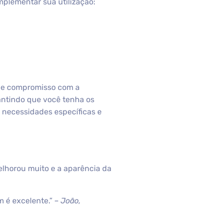
plementar sua utilização:
a e compromisso com a
rantindo que você tenha os
 necessidades específicas e
melhorou muito e a aparência da
m é excelente.” –
João,