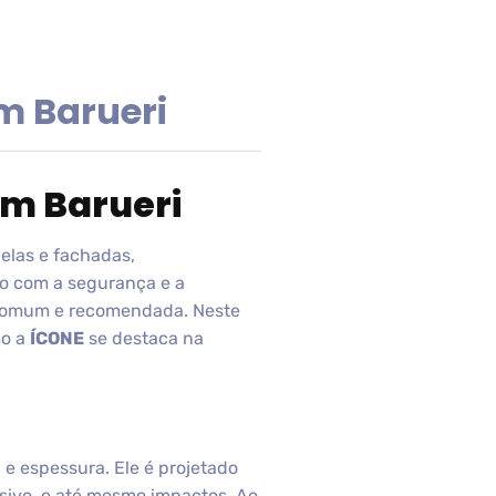
m Barueri
em Barueri
elas e fachadas,
o com a segurança e a
ca comum e recomendada. Neste
mo a
ÍCONE
se destaca na
a e espessura. Ele é projetado
ssivo, e até mesmo impactos. Ao