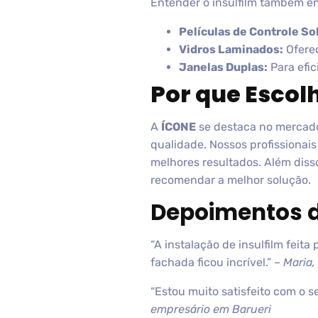
Entender o insulfilm também e
Películas de Controle Sol
Vidros Laminados:
Oferec
Janelas Duplas:
Para efic
Por que Escol
A
ÍCONE
se destaca no mercado
qualidade. Nossos profissionais
melhores resultados. Além diss
recomendar a melhor solução.
Depoimentos d
“A instalação de insulfilm feit
fachada ficou incrível.” –
Maria,
“Estou muito satisfeito com o s
empresário em Barueri