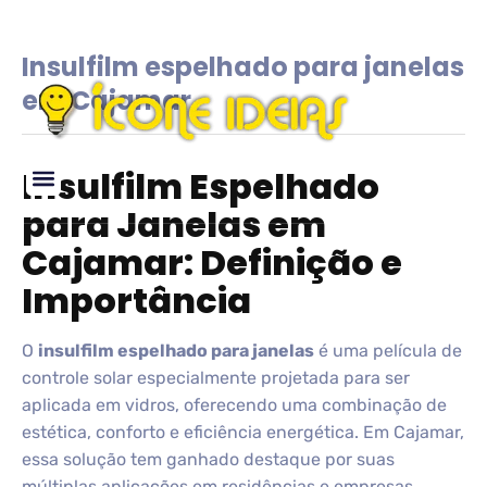
Insulfilm espelhado para janelas
em Cajamar
Insulfilm Espelhado
para Janelas em
Glossário de IDEIAS
Cajamar: Definição e
Importância
O
insulfilm espelhado para janelas
é uma película de
controle solar especialmente projetada para ser
aplicada em vidros, oferecendo uma combinação de
estética, conforto e eficiência energética. Em Cajamar,
essa solução tem ganhado destaque por suas
múltiplas aplicações em residências e empresas,