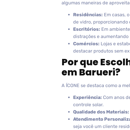
algumas maneiras de aproveitar
Residências:
Em casas, o 
de vidro, proporcionando 
Escritórios:
Em ambientes 
distrações e aumentando o
Comércios:
Lojas e estab
destacar produtos sem exp
Por que Escolh
em Barueri?
A ÍCONE se destaca como a melh
Experiência:
Com anos de 
controle solar.
Qualidade dos Materiais:
Atendimento Personaliz
seja você um cliente resid