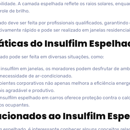
bilidade. A camada espelhada reflete os raios solares, enq
ole de brilho.
ado deve ser feita por profissionais qualificados, garantind
tivamente rápido e pode ser realizado em janelas residencia
áticas do Insulfilm Espelha
hado pode ser feita em diversas situações, como:
 insulfilm em janelas, os moradores podem desfrutar de amb
 necessidade de ar-condicionado.
ientes corporativos não apenas melhora a eficiência ener
s agradável e produtivo.
nsulfilm espelhado em carros oferece proteção contra o calo
os ocupantes.
acionados ao Insulfilm Esp
lm espelhado, é interessante conhecer alguns conceitos rela