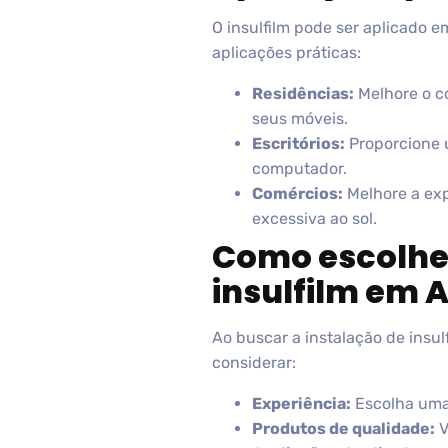
O insulfilm pode ser aplicado e
aplicações práticas:
Residências:
Melhore o c
seus móveis.
Escritórios:
Proporcione u
computador.
Comércios:
Melhore a exp
excessiva ao sol.
Como escolher
insulfilm em A
Ao buscar a instalação de insul
considerar:
Experiência:
Escolha uma 
Produtos de qualidade:
V