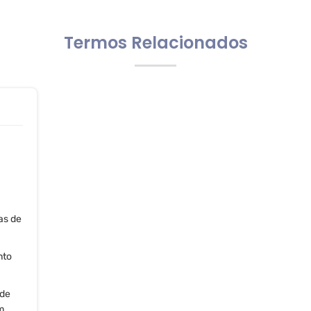
Termos Relacionados
as de
nto
 de
m