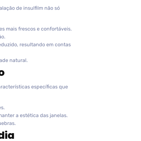
lação de insulfilm não só
s mais frescos e confortáveis.
ão.
eduzido, resultando em contas
de natural.
o
racterísticas específicas que
es.
anter a estética das janelas.
uebras.
dia