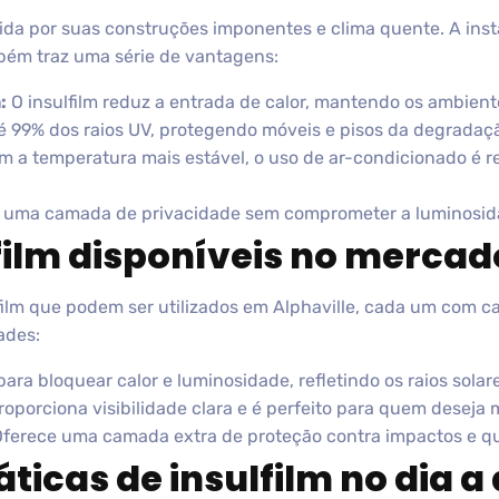
ida por suas construções imponentes e clima quente. A insta
ém traz uma série de vantagens:
:
O insulfilm reduz a entrada de calor, mantendo os ambiente
é 99% dos raios UV, protegendo móveis e pisos da degradaç
 a temperatura mais estável, o uso de ar-condicionado é r
 uma camada de privacidade sem comprometer a luminosida
lfilm disponíveis no mercad
film que podem ser utilizados em Alphaville, cada um com ca
ades:
para bloquear calor e luminosidade, refletindo os raios solar
oporciona visibilidade clara e é perfeito para quem deseja m
ferece uma camada extra de proteção contra impactos e q
ticas de insulfilm no dia a 