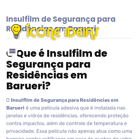
Insulfilm de Segurança para
Residências em Barueri
O Que é Insulfilm de
Segurança para
Glossário de IDEIAS
Residências em
Barueri?
O
Insulfilm de Segurança para Residências em
Barueri
é uma película adesiva que é instalada nas
janelas e vidros de residências, oferecendo proteção
contra impactos, além de controle de temperatura e
privacidade. Essa película não apenas atua como uma
barreira contra estilhaços em caso de quebra do vidro,