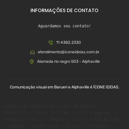
INFORMAÇÕES DE CONTATO
Aguardamos seu contato!
11 4382.2330
atendimento@iconeideias.com.br
Alameda rio negro 503 - Alphaville
Comunicação visual em Barueri e Alphaville é ÍCONE IDEIAS.
EMPRESA DE COMUNICAÇÃO VISUAL EM BARUERI | 
ALPHAVILLE | ALDEIA DA SERRA | COTIA | SANTANA DE 
PARNAÍBA | COTIA | JANDIRA | ITAPEVI | ARAÇARIGUAMA 
| TAMBORÉ | GRANJA VIANA | OSASCO | PINHEIROS | 