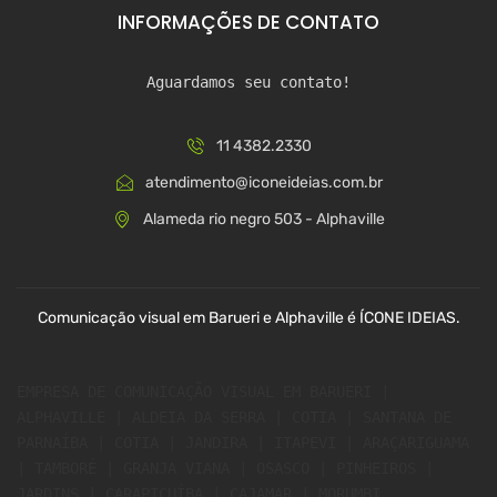
INFORMAÇÕES DE CONTATO
Aguardamos seu contato!
11 4382.2330
atendimento@iconeideias.com.br
Alameda rio negro 503 - Alphaville
Comunicação visual em Barueri e Alphaville é ÍCONE IDEIAS.
EMPRESA DE COMUNICAÇÃO VISUAL EM BARUERI | 
ALPHAVILLE | ALDEIA DA SERRA | COTIA | SANTANA DE 
PARNAÍBA | COTIA | JANDIRA | ITAPEVI | ARAÇARIGUAMA 
| TAMBORÉ | GRANJA VIANA | OSASCO | PINHEIROS | 
JARDINS | CARAPICUÍBA | CAJAMAR | MORUMBI 