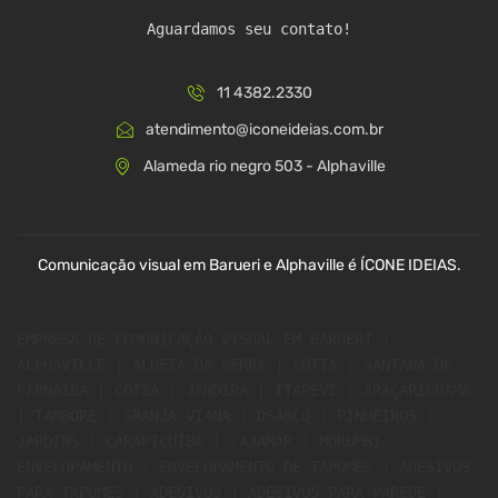
Aguardamos seu contato!
11 4382.2330
atendimento@iconeideias.com.br
Alameda rio negro 503 - Alphaville
Comunicação visual em Barueri e Alphaville é ÍCONE IDEIAS.
EMPRESA DE COMUNICAÇÃO VISUAL EM BARUERI | 
ALPHAVILLE | ALDEIA DA SERRA | COTIA | SANTANA DE 
PARNAÍBA | COTIA | JANDIRA | ITAPEVI | ARAÇARIGUAMA 
| TAMBORÉ | GRANJA VIANA | OSASCO | PINHEIROS | 
JARDINS | CARAPICUÍBA | CAJAMAR | MORUMBI 
ENVELOPAMENTO | ENVELOPAMENTO DE TAPUMES | ADESIVOS 
PARA TAPUMES | ADESIVOS | ADESIVOS PARA PAREDE | 