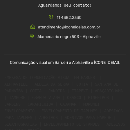
Aguardamos seu contato!
11 4382.2330
atendimento@iconeideias.com.br
Alameda rio negro 503 - Alphaville
Comunicação visual em Barueri e Alphaville é ÍCONE IDEIAS.
EMPRESA DE COMUNICAÇÃO VISUAL EM BARUERI | 
ALPHAVILLE | ALDEIA DA SERRA | COTIA | SANTANA DE 
PARNAÍBA | COTIA | JANDIRA | ITAPEVI | ARAÇARIGUAMA 
| TAMBORÉ | GRANJA VIANA | OSASCO | PINHEIROS | 
JARDINS | CARAPICUÍBA | CAJAMAR | MORUMBI 
ENVELOPAMENTO | ENVELOPAMENTO DE TAPUMES | ADESIVOS 
PARA TAPUMES | ADESIVOS | ADESIVOS PARA PAREDE | 
GIGANTOGRAFIAS | ENVELOPAMENTO DE STANDES | ADESIVOS 