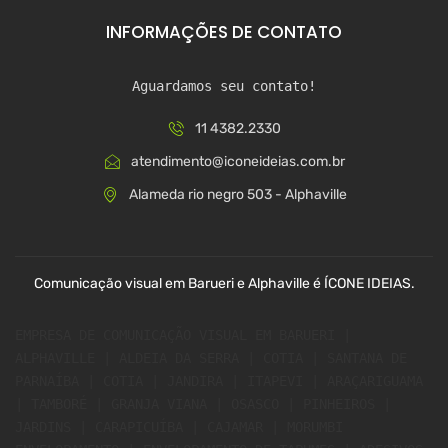
INFORMAÇÕES DE CONTATO
Aguardamos seu contato!
11 4382.2330
atendimento@iconeideias.com.br
Alameda rio negro 503 - Alphaville
Comunicação visual em Barueri e Alphaville é ÍCONE IDEIAS.
EMPRESA DE COMUNICAÇÃO VISUAL EM BARUERI | 
ALPHAVILLE | ALDEIA DA SERRA | COTIA | SANTANA DE 
PARNAÍBA | COTIA | JANDIRA | ITAPEVI | ARAÇARIGUAMA 
| TAMBORÉ | GRANJA VIANA | OSASCO | PINHEIROS | 
JARDINS | CARAPICUÍBA | CAJAMAR | MORUMBI 