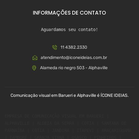
INFORMAÇÕES DE CONTATO
Aguardamos seu contato!
11 4382.2330
atendimento@iconeideias.com.br
Alameda rio negro 503 - Alphaville
Comunicação visual em Barueri e Alphaville é ÍCONE IDEIAS.
EMPRESA DE COMUNICAÇÃO VISUAL EM BARUERI | 
ALPHAVILLE | ALDEIA DA SERRA | COTIA | SANTANA DE 
PARNAÍBA | COTIA | JANDIRA | ITAPEVI | ARAÇARIGUAMA 
| TAMBORÉ | GRANJA VIANA | OSASCO | PINHEIROS | 